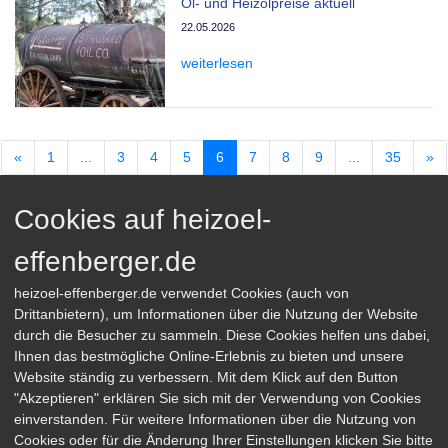
Öl- und Heizölpreise aktuell
22.05.2026
weiterlesen
«
1
...
3
4
5
6
7
8
9
...
35
»
Cookies auf heizoel-
effenberger.de
Effenberger GmbH
heizoel-effenberger.de verwendet Cookies (auch von
Drittanbietern), um Informationen über die Nutzung der Website
Grünbergallee 270
12526 Berlin
durch die Besucher zu sammeln. Diese Cookies helfen uns dabei,
Ihnen das bestmögliche Online-Erlebnis zu bieten und unsere
Tel.: +49 (0) 30 / 676 74 51
Website ständig zu verbessern. Mit dem Klick auf den Button
Fax: +49 (0) 30 / 676 89 703
"Akzeptieren" erklären Sie sich mit der Verwendung von Cookies
einverstanden. Für weitere Informationen über die Nutzung von
mineraloel-effenberger@t-online.de
Cookies oder für die Änderung Ihrer Einstellungen klicken Sie bitte