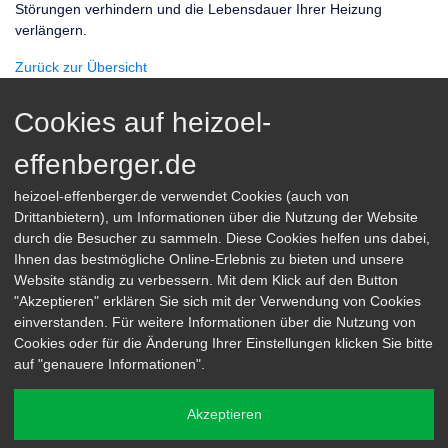
Störungen verhindern und die Lebensdauer Ihrer Heizung
verlängern.
Zurück zur Übersicht
Cookies auf heizoel-
effenberger.de
Effenberger GmbH
heizoel-effenberger.de verwendet Cookies (auch von
Drittanbietern), um Informationen über die Nutzung der Website
Grünbergallee 270
12526 Berlin
durch die Besucher zu sammeln. Diese Cookies helfen uns dabei,
Ihnen das bestmögliche Online-Erlebnis zu bieten und unsere
Tel.: +49 (0) 30 / 676 74 51
Website ständig zu verbessern. Mit dem Klick auf den Button
Fax: +49 (0) 30 / 676 89 703
"Akzeptieren" erklären Sie sich mit der Verwendung von Cookies
einverstanden. Für weitere Informationen über die Nutzung von
mineraloel-effenberger@t-online.de
Cookies oder für die Änderung Ihrer Einstellungen klicken Sie bitte
auf "genauere Informationen".
Akzeptieren
Impressum
AGB
Datenschutz